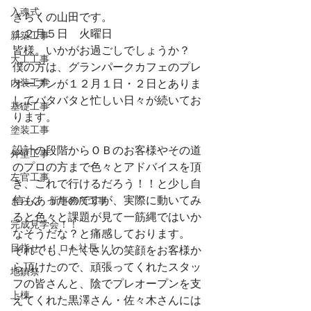
入魂式
きらくの山田です。
１２月５日　火曜日
新築工事
皆様。いかがお過ごしでしょうか？
大工工事
僕の方は、グランパークカフェのプレ
内装工事
オープンが１２月１日・２日とありま
してバタバタと忙しい日々が続いてお
基礎工事
ります。
塗装工事
設計の段階からＯＢのお客様やその道
外壁工事
のプロの方まで色々とアドバイスを頂
左官工事
き、これで行けるだろう！！と少し自
信もあったのですが、実際に動いてみ
きらく 新事務所工事
ると色々と課題が見て一筋縄ではいか
完成見学会！！
なそうだな？と痛感しております。
目指せ！！ロト社長！！
それでも、たくさんの笑顔をお客様か
ら頂けたので、頑張ってくれたスタッ
地鎮祭
フの皆さんと、陰でプレオープンを支
上棟
えてくれた黒澤さん・佐々木さんには