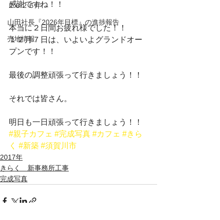
感謝ですね！！
２０２６年
山田社長『2026年目標』の進捗報告
本当に２日間お疲れ様でした！！
売地情報
１２月７日は、いよいよグランドオー
プンです！！
最後の調整頑張って行きましょう！！
それでは皆さん。
明日も一日頑張って行きましょう！！
#親子カフェ
#完成写真
#カフェ
#きら
く
#新築
#須賀川市
2017年
きらく 新事務所工事
完成写真