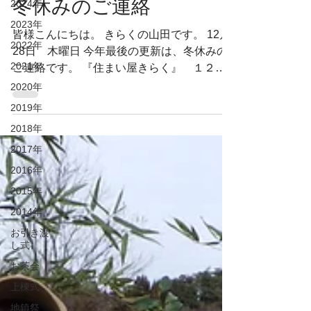
冬休みのご連絡
2024年
2023年
皆様こんにちは。 きらくの山田です。 12月
2022年
28日 木曜日 今年最後の更新は、冬休みの
2021年
ご連絡です。 『住まい屋きらく』 １２月
２９日～１月５日 『グランパークカフ
2020年
ェ』 １２月２９日～１月５日 まで、冬休
2019年
みを取らせて頂きます。...
2018年
2017年
2016年
2015年
2014年
お引き渡
し式
お茶会
上棟式
地鎮祭