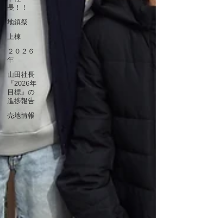
長！！
地鎮祭
上棟
２０２６
年
山田社長
『2026年
目標』の
進捗報告
売地情報