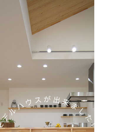
2023年12月1日
M様邸 祝！！お引渡し
式！！
皆様こんにちは。 きらくの山田です。 12月
1日 金曜日 今年も残すところあと1カ月と
なりましたね！！ 本当に1年が経つのはアッ
と言う間です。 本日の更新はM様邸です。
11月16日にめでたくお引渡し式がありまし
た。 お仕事の都合で土曜日、日曜日が忙し
すぎてお休みが取れない...