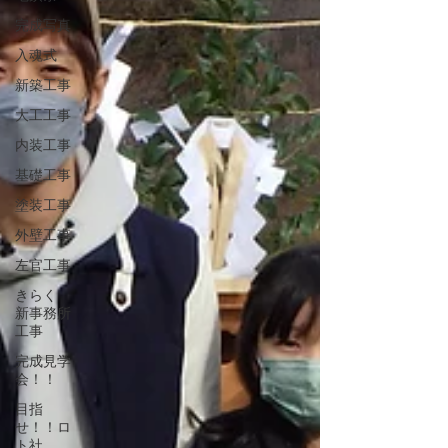
完成写真
入魂式
新築工事
大工工事
内装工事
基礎工事
塗装工事
外壁工事
左官工事
きらく
新事務所
工事
完成見学
会！！
目指
せ！！ロ
ト社