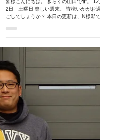
山田智也
2023年12月2日
N様邸 上棟まで
皆様こんにちは。 きらくの山田です。 12月
2日 土曜日 楽しい週末。 皆様いかがお過
ごしでしょうか？ 本日の更新は、N様邸で
す。 11月20日にめでたく上棟を迎えさせて
頂きましたN様邸。 今月の12月12日に上棟
飾りの奉納を予定させて頂いている現場の上
棟までのお写真をUP...