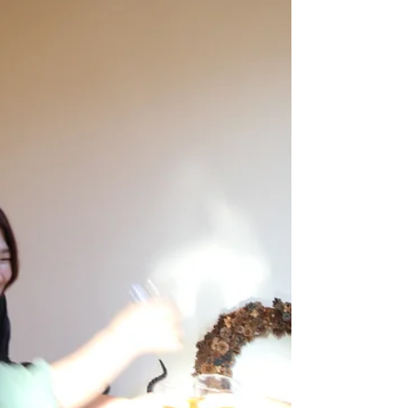
モデルハウス完成
3,280万円（税込）
皆様こんにちは。 きらくの山田です。 11月
13日（月曜日） 皆様いかがお過ごしでしょ
うか？ 僕は、先日ご報告をさせて頂きまし
たモデルハウスの写真撮影してまいりまし
た。 今回は久しぶりに苦戦しましたです
ね。 何が苦戦したかと言いますと、外構工
事が3棟同時に行う予定でしたので...