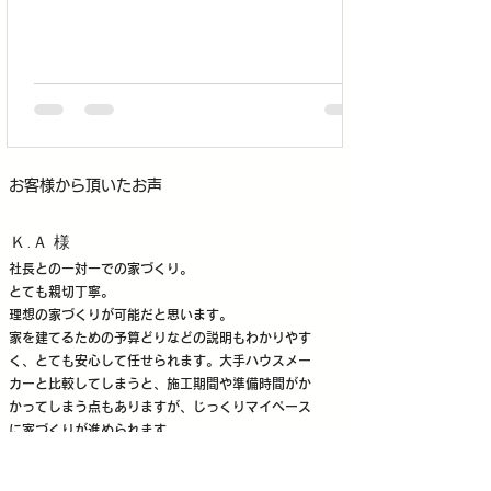
​お客様から頂いたお声
Ｋ.Ａ 様
社長との一対一での家づくり。
とても親切丁寧。
理想の家づくりが可能だと思います。
家を建てるための予算どりなどの説明もわかりやす
く、とても安心して任せられます。大手ハウスメー
カーと比較してしまうと、施工期間や準備時間がか
かってしまう点もありますが、じっくりマイペース
に家づくりが進められます。
家づくり途中でのイベントも多数！
とてもよい家族の思い出ができました！