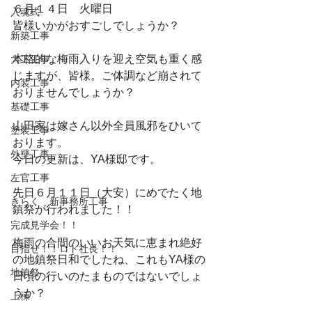
６月１４日　火曜日
入魂式
皆様いかがおすごしでしょうか？
新築工事
本格的な梅雨入りを迎え空気も重く感
大工工事
じますが、皆様。ご体調など崩されて
内装工事
おりませんでしょうか？
基礎工事
山田家は嫁さん以外全員風邪をひいて
塗装工事
おります。
外壁工事
今日の更新は、YA様邸です。
左官工事
先日６月１１日（大安）にめでたく地
きらく 新事務所工事
鎮祭が行われました！！
完成見学会！！
梅雨の合間のいいお天気に恵まれ絶好
目指せ！！ロト社長！！
の地鎮祭日和でしたね、これもYA様の
地鎮祭
日頃の行いのたまものではないでしょ
うか？
上棟