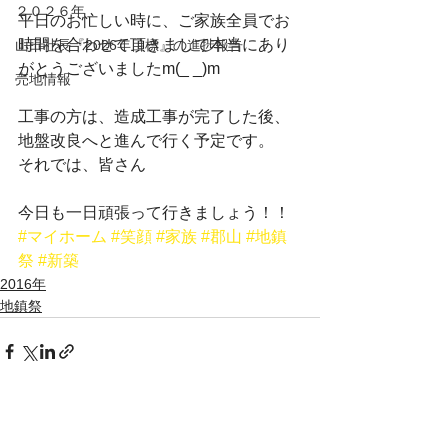
２０２６年
平日のお忙しい時に、ご家族全員でお
時間を合わせて頂きまして本当にあり
山田社長『2026年目標』の進捗報告
がとうございましたm(_ _)m
売地情報
工事の方は、造成工事が完了した後、
地盤改良へと進んで行く予定です。
それでは、皆さん
今日も一日頑張って行きましょう！！
#マイホーム
#笑顔
#家族
#郡山
#地鎮
祭
#新築
2016年
地鎮祭