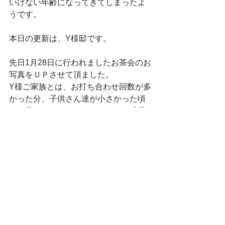
いけない年齢になってきてしまったよ
うです。
本日の更新は、Y様邸です。
先日1月28日に行われましたお茶会のお
写真をＵＰさせて頂ました。
Y様ご家族とは、お打ち合わせ回数が多
かった分、子供さん達が小さかった頃
から見ておりましたので、とても成長
を感じましたね。
事務所で遊んでいたころは、アスレチ
ックで怪我をするのでは無いか？とヒ
ヤヒヤする遊び方をしておりました
が、お茶会では自分の気持ちをセーブ
しながらお行儀良く過ごしておられま
したね。
孫を見るお爺ちゃんの気持ちとはこん
な感じなのかなぁ～。と感じるお茶会