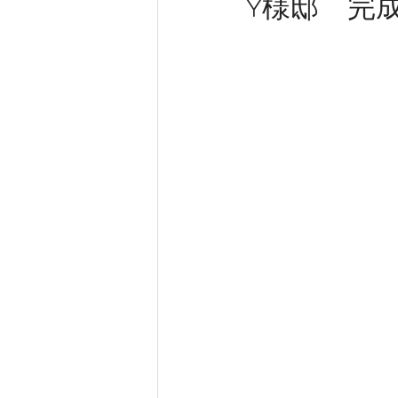
Y様邸 完
新築工事
大工工事
内装
きらく 新事務所工事
完成