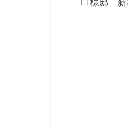
TT様邸 
新築工事
大工工事
内装
きらく 新事務所工事
完成