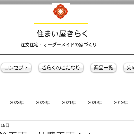
​住まい屋きらく
注文住宅・オーダーメイドの家づくり
コンセプト
きらくのこだわり
商品一覧
完
2023年
2022年
2021年
2020年
2019年
月15日
お引き渡し式
お茶会
上棟式
地鎮祭
完成