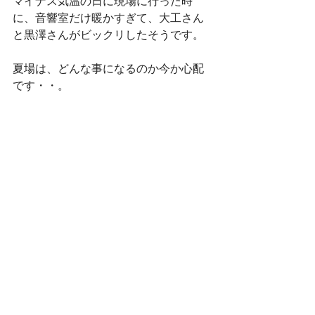
マイナス気温の日に現場に行った時
に、音響室だけ暖かすぎて、大工さん
と黒澤さんがビックリしたそうです。
夏場は、どんな事になるのか今か心配
です・・。
TM様。エアコンは必ず付けて練習して
下さいませ・・・。
それでは皆さん。
今日も一日頑張って行きましょう！！
#大工工事
#マイホーム
#笑顔
#音響室
#家族
#新築
#無垢
#須賀川市
2015年