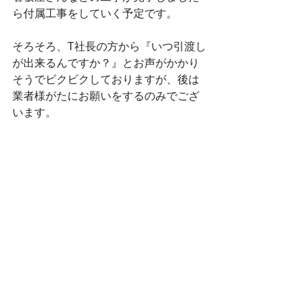
ら付属工事をしていく予定です。
そろそろ、T社長の方から『いつ引渡し
が出来るんですか？』とお声がかかり
そうでビクビクしておりますが、後は
業者様がたにお願いをするのみでござ
います。
業者さんの皆さん。
宜しくお願い致します。
それでは、皆さん。
今日も一日頑張って行きましょう！！
#食堂
#マイホーム
#家族
#外構
#須賀
川
#ガス
#新築
2014年