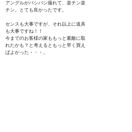
アングルがバシバシ撮れて、楽チン楽
チン。とても良かったです。
センスも大事ですが、それ以上に道具
も大事ですね！！
今までのお客様の家ももっと素敵に取
れたかも？と考えるともっと早く買え
ばよかった・・・。
と後悔してしまいます。
明日は、T家の皆様が、喜んで頂けるよ
うしっかり準備をしておきたいと思い
ます！！
#マイホーム
#完成
#家族
#完成写真
#
キャノンEOSkisX7i
#リビング
#和室
#
新築
#鏡石
2014年
完成写真