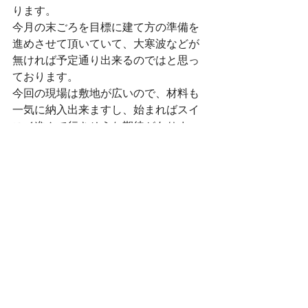
ります。
今月の末ごろを目標に建て方の準備を
進めさせて頂いていて、大寒波などが
無ければ予定通り出来るのではと思っ
ております。
今回の現場は敷地が広いので、材料も
一気に納入出来ますし、始まればスイ
スイ進んで行きそうな期待がありま
す。
寒いですが、職人の皆さん頑張って頂
ければと思います。
それでは皆さん。
午後も頑張って行きましょう！！
基礎工事
新築工事
地盤改良工事
平屋建て
２０２６年
基礎工事