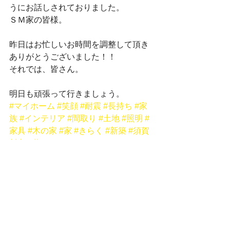
うにお話しされておりました。
ＳＭ家の皆様。
昨日はお忙しいお時間を調整して頂き
ありがとうございました！！
それでは、皆さん。
明日も頑張って行きましょう。
#マイホーム
#笑顔
#耐震
#長持ち
#家
族
#インテリア
#間取り
#土地
#照明
#
家具
#木の家
#家
#きらく
#新築
#須賀
川市
#暮らし
入魂式
大工工事
新築工事