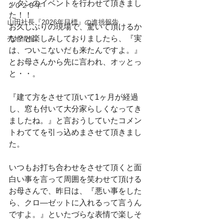
ッタンのイベントを行わせて頂きまし
２０２６年
た！！
山田社長『2026年目標』の進捗報告
お久しぶりの現場で、驚いて頂けるか
な？と楽しみしておりましたら、『実
売地情報
は、ついこないだも来たんですよ。』
とお母さんから先に言われ、オッとっ
と・・。
『建て方をさせて頂いて1ヶ月が経過
し、窓も付いて大分家らしくなってき
ましたね。』と言おうしていたコメン
トわててを引っ込めまさせて頂きまし
た。
いつもお打ち合わせをさせて頂くと面
白い事を言って周囲を笑わせて頂ける
お母さんで、昨日は、『悪い事をした
ら、クロ―ゼットに入れるって言うん
ですよ。』といたづらな表情で楽しそ