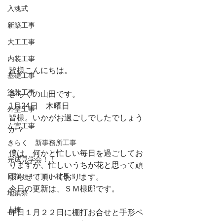
入魂式
新築工事
大工工事
内装工事
皆様こんにちは。
基礎工事
塗装工事
きらくの山田です。
1月24日　木曜日
外壁工事
皆様。いかがお過ごしでしたでしょう
左官工事
か？
きらく 新事務所工事
僕は、何かと忙しい毎日を過ごしてお
完成見学会！！
りますが、忙しいうちが花と思って頑
目指せ！！ロト社長！！
張らせて頂いております。
今日の更新は、ＳＭ様邸です。
地鎮祭
上棟
昨日１月２２日に棚打お合せと手形ペ