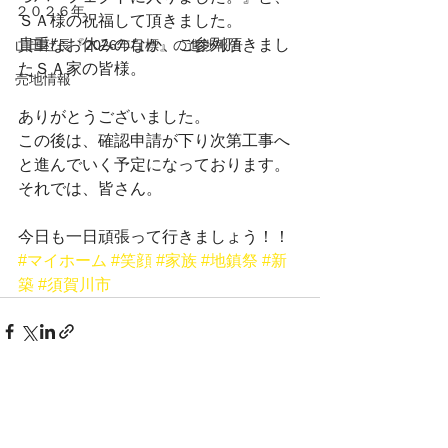
２０２６年
ＳＡ様の祝福して頂きました。
貴重なお休みのなか、ご参列頂きまし
山田社長『2026年目標』の進捗報告
たＳＡ家の皆様。
売地情報
ありがとうございました。
この後は、確認申請が下り次第工事へ
と進んでいく予定になっております。
それでは、皆さん。
今日も一日頑張って行きましょう！！
#マイホーム
#笑顔
#家族
#地鎮祭
#新
築
#須賀川市
すべて表示
最新記事