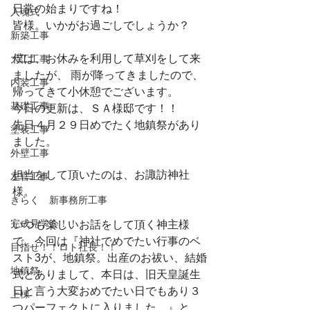
日常の始まりですね！
入魂式
皆様。いかがお過ごしでしょうか？
新築工事
僕は、お休みを利用して草刈をして来
大工工事
ましたが、 雨が降ってきましたので、
内装工事
帰ってきて小休憩でございます。
基礎工事
今日の更新は、ＳＡ様邸です！！
先日４月２９日めでたく地鎮祭があり
塗装工事
ました。
外壁工事
担当をして頂いたのは、お諏訪神社
左官工事
様。
きらく 新事務所工事
完成見学会！！
いつも楽しいお話をして頂く神主様
で、今回は『神社でめでたい行事のベ
目指せ！！ロト社長！！
スト3が、地鎮祭。出産のお祓い、結婚
地鎮祭
式とありまして、本日は、旧天皇誕生
日と言う大変おめでたい日でもあり３
上棟
つパーフェクトに入りました。』と、