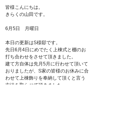
皆様こんにちは。
きらくの山田です。
6月5日　月曜日
本日の更新はS様邸です。
先日6月4日にめでたく上棟式と棚のお
打ち合わせをさせて頂きました。
建て方自体は先月5月に行わせて頂いて
おりましたが、S家の皆様のお休みに合
わせて上棟飾りを奉納して頂くと言う
方法を取らせて頂きました。
久しぶりに見た我が家は、外回りの屋
根や窓が設置されて、建物概要見れる
状態に仕上がっておりましたので、ｓ
様も『基礎の時は、こんなに小さくて
大丈夫かな？と心配だったけど建てる
とそうでもないですね』とお話しをさ