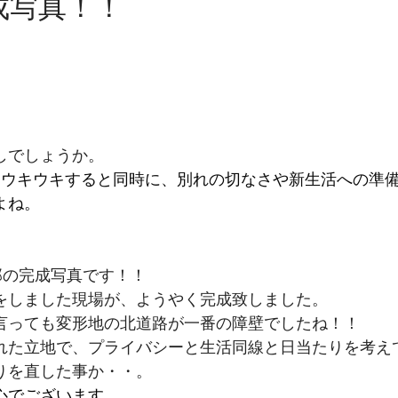
成写真！！
工事
基礎工事
塗装工事
外壁工事
左官工事
見学会！！
目指せ！！ロト社長！！
地鎮祭
上棟
しでしょうか。
にウキウキすると同時に、別れの切なさや新生活への準
よね。
邸の完成写真です！！
をしました現場が、ようやく完成致しました。
言っても変形地の北道路が一番の障壁でしたね！！
れた立地で、プライバシーと生活同線と日当たりを考え
りを直した事か・・。
心でございます。