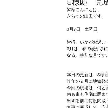
S様邸 完
皆様こんにちは。
新築工事
大工工事
内装
きらくの山田です。
3月7日　土曜日
きらく 新事務所工事
完成
皆様。いかがお過ご
3月は、春の暖かさ
なる、特別な月です
本日の更新は、S様
昨年の９月に地鎮祭
今回の現場は、何と
南も東も住宅に囲ま
出する前に何度間取
無事に完成して一安