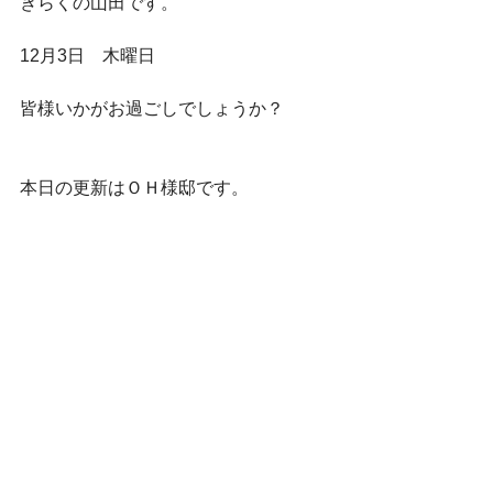
きらくの山田です。
12月3日　木曜日
皆様いかがお過ごしでしょうか？
本日の更新はＯＨ様邸です。
今週13日に完成のお祝いで、お茶会を
開催させて頂く現場に写真撮影に行っ
てきました。
コンパクトながら家事導線をしっかり
考えたＯＨ様邸は、使い心地抜群。
洗濯物を干せるお部屋がリビングに繋
がっていて、普段は扉を開けてオープ
ンに、お客様が来た時は扉を閉めてク
ローズできる優れもの。