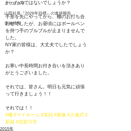
かったのではないでしょうか？
２０２６年
山田社長『2026年目標』の進捗報告
手形を先にやってから、棚のお打ち合
売地情報
わせでしたが、お昼頃にはボールペン
を持つ手のブルブルが止まりませんで
した。
NY家の皆様は、大丈夫でしたでしょう
か？
お寒い中長時間お付き合いを頂きあり
がとうございました。
それでは、皆さん。明日も元気に頑張
って行きましょう！！
それでは！！
#棚
#マイホーム
#笑顔
#家族
#入魂式
#
新築
#須賀川市
2015年