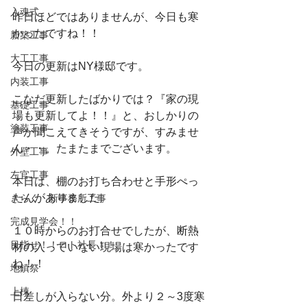
入魂式
昨日ほどではありませんが、今日も寒
かったですね！！
新築工事
大工工事
今日の更新はNY様邸です。
内装工事
こなだ更新したばかりでは？『家の現
基礎工事
場も更新してよ！！』と、おしかりの
塗装工事
声が聞こえてきそうですが、すみませ
ん・・。たまたまでございます。
外壁工事
左官工事
本日は、棚のお打ち合わせと手形ぺっ
たんがありました。
きらく 新事務所工事
完成見学会！！
１０時からのお打合せでしたが、断熱
目指せ！！ロト社長！！
材の入っていない現場は寒かったです
ね！！
地鎮祭
上棟
日差しが入らない分。外より２～3度寒