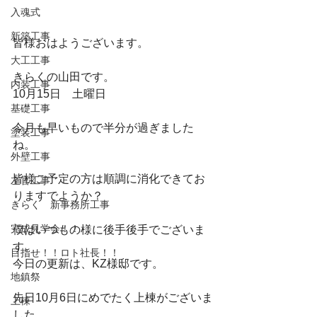
入魂式
新築工事
皆様おはようございます。
大工工事
きらくの山田です。
内装工事
10月15日　土曜日
基礎工事
今月も早いもので半分が過ぎました
塗装工事
ね。
外壁工事
皆様ご予定の方は順調に消化できてお
左官工事
りますでようか？
きらく 新事務所工事
完成見学会！！
僕はいつもの様に後手後手でございま
す。
目指せ！！ロト社長！！
今日の更新は、KZ様邸です。
地鎮祭
先日10月6日にめでたく上棟がございま
上棟
した。