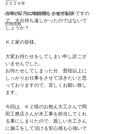
２０２６年
今年の2月に地鎮祭をさせて以来ですの
山田社長『2026年目標』の進捗報告
で、大分待ち遠しかったのではないで
売地情報
しょうか？
ＫＺ家の皆様。
大変お待たせをしてしまい申し訳ござ
いませんでした。
お待たせしてしまった分、普段以上に
しっかりお仕事をさせて頂きたいと思
っておりますので、宜しくお願い致し
ます。
今回は、ＫＺ様のお抱え大工さんで岡
田工務店さんが木工事を担当してくれ
る事にしまりたので、親しい大工さん
に施工をして頂ける安心感も心強いで