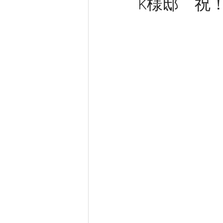
K様邸 祝
新築工事
大工工事
内装
きらく 新事務所工事
完成