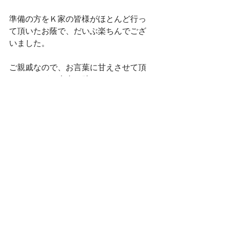
準備の方をＫ家の皆様がほとんど行っ
て頂いたお蔭で、だいぶ楽ちんでござ
いました。
ご親戚なので、お言葉に甘えさせて頂
きましたが、本当に助かりました。
ありがとうございます。
この後は、お打ち合わせが完了した後
で、工事の工程へと進めさせて頂きた
いと思います。
どうぞ、宜しくお願い致します。
それでは、皆さん。
明日も頑張って行きましょう！！