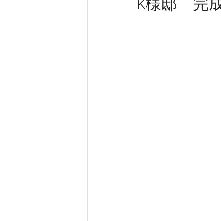
K様邸 完
新築工事
大工工事
内装
きらく 新事務所工事
完成