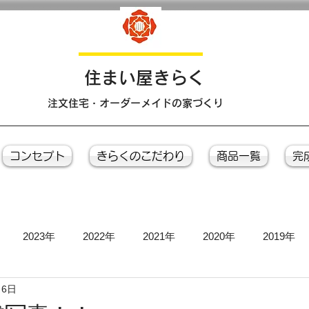
​住まい屋きらく
注文住宅・オーダーメイドの家づくり
コンセプト
きらくのこだわり
商品一覧
完
2023年
2022年
2021年
2020年
2019年
月6日
お引き渡し式
お茶会
上棟式
地鎮祭
完成