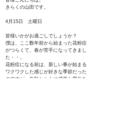
きらくの山田です。
4月15日　土曜日
皆様いかがお過ごしでしょうか？
僕は、ここ数年前から始まった花粉症
がつらくて、春が苦手になってきまし
た・・。
花粉症になる前は、新しい事が始まる
ワクワクした感じが好きな季節だった
のですが、年齢とともに感覚も変化を
感じる今日この頃です。
本日の更新は、K様邸です。
先日4月7日にお茶会の準備のため現場
にお邪魔して撮ってきましたお写真で
ごさいます。