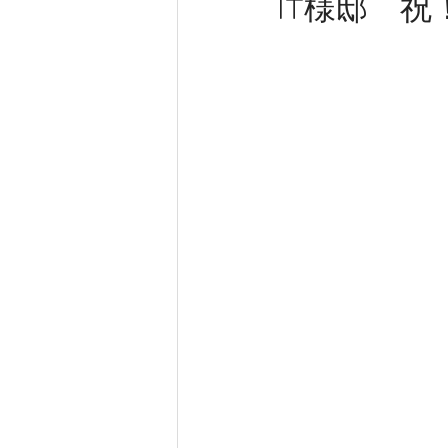
IT様邸 
新築工事
大工工事
内装
きらく 新事務所工事
完成