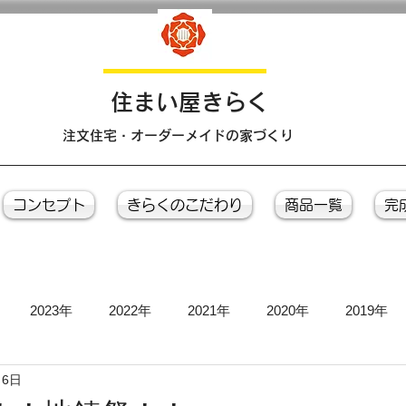
​住まい屋きらく
注文住宅・オーダーメイドの家づくり
コンセプト
きらくのこだわり
商品一覧
完
2023年
2022年
2021年
2020年
2019年
月6日
お引き渡し式
お茶会
上棟式
地鎮祭
完成