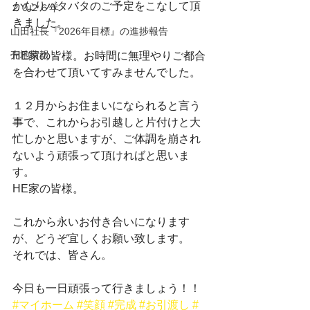
かなりバタバタのご予定をこなして頂
２０２６年
きました。
山田社長『2026年目標』の進捗報告
売地情報
HE家の皆様。お時間に無理やりご都合
を合わせて頂いてすみませんでした。
１２月からお住まいになられると言う
事で、これからお引越しと片付けと大
忙しかと思いますが、ご体調を崩され
ないよう頑張って頂ければと思いま
す。
HE家の皆様。
これから永いお付き合いになります
が、どうぞ宜しくお願い致します。
それでは、皆さん。
今日も一日頑張って行きましょう！！
#マイホーム
#笑顔
#完成
#お引渡し
#