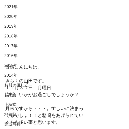
2021年
2020年
2019年
2018年
2017年
2016年
2015年
皆様こんにちは。
2014年
きらくの山田です。
お引き渡し式
１１月３０日　月曜日
皆様。いかがお過ごしでしょうか？
お茶会
上棟式
月末ですから・・・。忙しいに決まっ
地鎮祭
てるでしょ！！と悲鳴をあげられてい
る方も多い事と思います。
完成写真