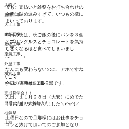
入魂式
僕も、支払いと雑務をお打ち合わせの
合間に詰め込みすぎて、いつもの様に
新築工事
まいっております。
大工工事
内装工事
昨日の夜は、晩ご飯の後にパンを３個
とプリングルスとチョコレートを気持
基礎工事
ち悪くなるほど食べてしまいまし
塗装工事
た・・・。
外壁工事
なんにも変わらないのに、アホですね
左官工事
(^_^;)
今日の更新は、HE様邸です。
きらく 新事務所工事
完成見学会！！
先日、１１月２８日（大安）にめでた
目指せ！！ロト社長！！
くお引渡し式がありました＼(^o^)／
地鎮祭
土曜日なので旦那様にはお仕事をチョ
上棟
コッと抜けて頂いてのご参加となり、