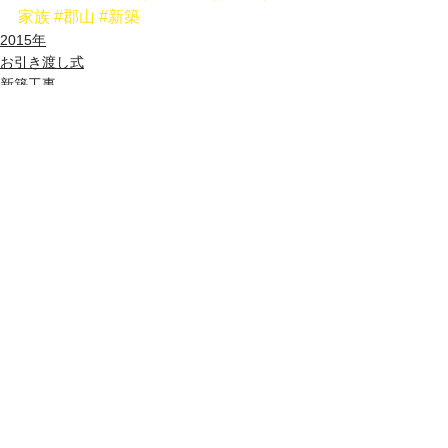
家族
#郡山
#新築
2015年
お引き渡し式
新築工事
すべて表示
最新記事