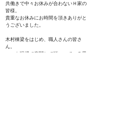
共働きで中々お休みが合わないＨ家の
皆様。
貴重なお休みにお時間を頂きありがと
うございました。
木村棟梁をはじめ、職人さんの皆さ
ん。
いつも現場で奮闘して頂いいている黒
澤さん。
お疲れ様でございました。
それでは皆さん。
明日も頑張って行きましょう！！
家づくり
住まい
木造
注文住宅
暮し
上棟式
矢吹町
2022年
上棟式
大工工事