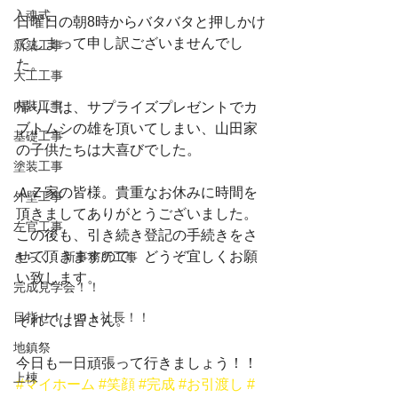
入魂式
日曜日の朝8時からバタバタと押しかけ
てしまって申し訳ございませんでし
新築工事
た。
大工工事
内装工事
帰りには、サプライズプレゼントでカ
ブトムシの雄を頂いてしまい、山田家
基礎工事
の子供たちは大喜びでした。
塗装工事
ＡＺ家の皆様。貴重なお休みに時間を
外壁工事
頂きましてありがとうございました。
左官工事
この後も、引き続き登記の手続きをさ
せて頂きますので、どうぞ宜しくお願
きらく 新事務所工事
い致します。
完成見学会！！
目指せ！！ロト社長！！
それでは皆さん。
地鎮祭
今日も一日頑張って行きましょう！！
上棟
#マイホーム
#笑顔
#完成
#お引渡し
#