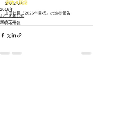
家族
#新築
２０２６年
2016年
山田社長『2026年目標』の進捗報告
お引き渡し式
新築工事
売地情報
すべて表示
最新記事