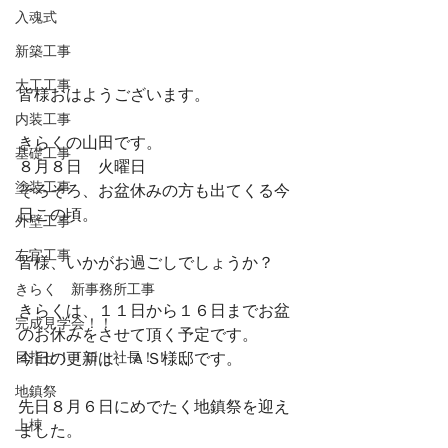
入魂式
新築工事
大工工事
皆様おはようございます。
内装工事
きらくの山田です。
基礎工事
８月８日　火曜日
塗装工事
そろそろ、お盆休みの方も出てくる今
日この頃。
外壁工事
左官工事
皆様、いかがお過ごしでしょうか？
きらく 新事務所工事
きらくは、１１日から１６日までお盆
完成見学会！！
のお休みをさせて頂く予定です。
目指せ！！ロト社長！！
今日の更新は、ＡＳ様邸です。
地鎮祭
先日８月６日にめでたく地鎮祭を迎え
上棟
ました。