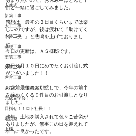
あまり無いので、お休み中ほとんど子
入魂式
供と一緒に過ごしてみました。
新築工事
感想は、最初の３日目くらいまでは楽
大工工事
しいのですが、後は疲れて『助けてく
内装工事
れ～っ。』と悲鳴を上げておりまし
た。
基礎工事
今日の更新は、ＡＳ様邸です。
塗装工事
先日８月１０日にめでたくお引渡し式
外壁工事
がございました！！
左官工事
お盆前最後のお引渡しで、今年の前半
きらく 新事務所工事
を締めくくる９件目のお引渡しとなり
完成見学会！！
ました。
目指せ！！ロト社長！！
昨年、土地を購入されて色々ご苦労が
地鎮祭
ありましたが、無事この日を迎えれて
上棟
本当に良かったです。