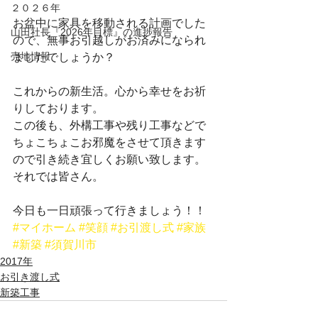
２０２６年
お盆中に家具を移動される計画でした
山田社長『2026年目標』の進捗報告
ので、無事お引越しがお済みになられ
売地情報
ましたでしょうか？
これからの新生活。心から幸せをお祈
りしております。
この後も、外構工事や残り工事などで
ちょこちょこお邪魔をさせて頂きます
ので引き続き宜しくお願い致します。
それでは皆さん。
今日も一日頑張って行きましょう！！
#マイホーム
#笑顔
#お引渡し式
#家族
#新築
#須賀川市
2017年
お引き渡し式
新築工事