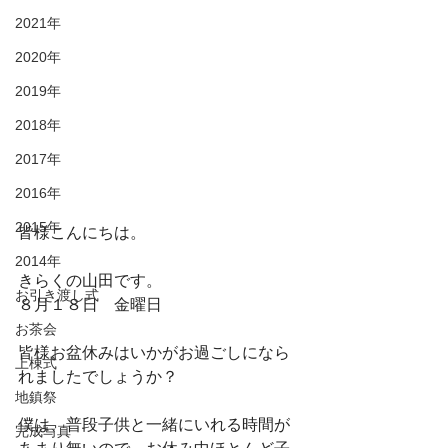
2021年
2020年
2019年
2018年
2017年
2016年
2015年
皆様こんにちは。
2014年
きらくの山田です。
お引き渡し式
８月１８日　金曜日
お茶会
皆様お盆休みはいかがお過ごしになら
上棟式
れましたでしょうか？
地鎮祭
僕は、普段子供と一緒にいれる時間が
完成写真