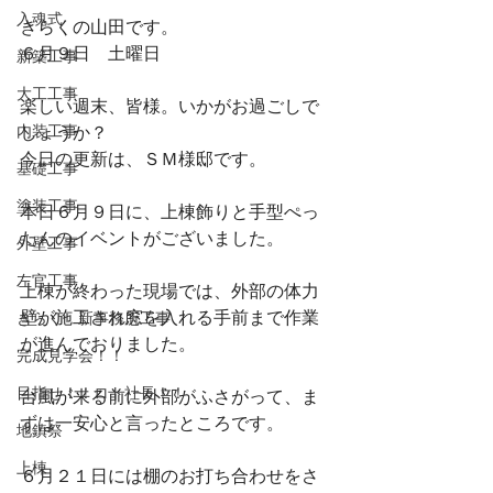
入魂式
きらくの山田です。
６月９日　土曜日
新築工事
大工工事
楽しい週末、皆様。いかがお過ごしで
内装工事
しょうか？
今日の更新は、ＳＭ様邸です。
基礎工事
塗装工事
本日６月９日に、上棟飾りと手型ぺっ
たんのイベントがございました。
外壁工事
左官工事
上棟が終わった現場では、外部の体力
壁が施工され窓を入れる手前まで作業
きらく 新事務所工事
が進んでおりました。
完成見学会！！
目指せ！！ロト社長！！
台風が来る前に外部がふさがって、ま
ずは一安心と言ったところです。
地鎮祭
上棟
６月２１日には棚のお打ち合わせをさ