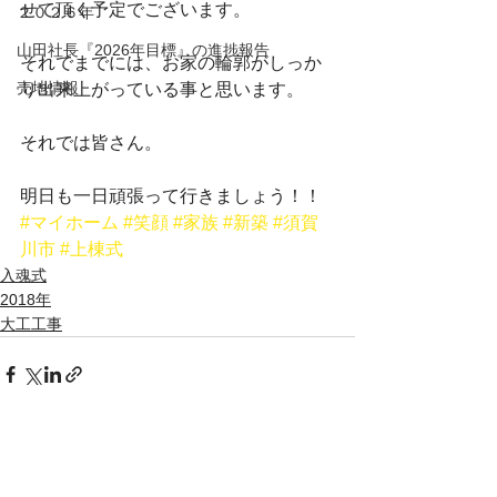
せて頂く予定でございます。
２０２６年
山田社長『2026年目標』の進捗報告
それでまでには、お家の輪郭がしっか
売地情報
り出来上がっている事と思います。
それでは皆さん。
明日も一日頑張って行きましょう！！
#マイホーム
#笑顔
#家族
#新築
#須賀
川市
#上棟式
入魂式
2018年
大工工事