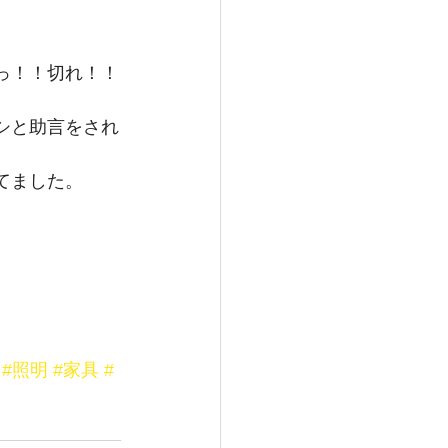
っ！！切れ！！
シと助言をされ
てました。
#照明
#家具
#