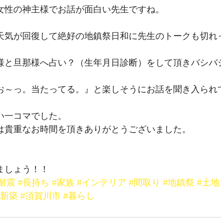
女性の神主様でお話が面白い先生ですね。
天気が回復して絶好の地鎮祭日和に先生のトークも切れ
様と旦那様へ占い？（生年月日診断）をして頂きバシバ
お～っ。当たってる。』と楽しそうにお話を聞き入られ
い一コマでした。
は貴重なお時間を頂きありがとうございました。
ましょう！！
#耐震
#長持ち
#家族
#インテリア
#間取り
#地鎮祭
#土地
#新築
#須賀川市
#暮らし