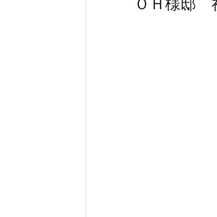
ＯＨ様邸 
新築工事
大工工事
内装
きらく 新事務所工事
完成