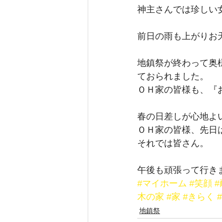
神主さんでは珍しい
前日の雨も上がりお
地鎮祭が終わって奥
ておられました。
ＯＨ家の皆様も、『
春の日差しが心地よ
ＯＨ家の皆様、先日
それでは皆さん。
午後も頑張って行き
#マイホーム
#笑顔
木の家
#家
#きらく
地鎮祭