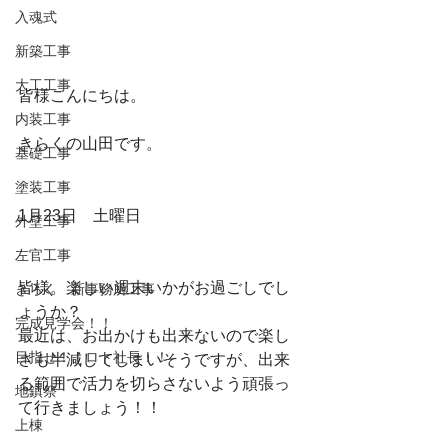
入魂式
新築工事
大工工事
皆様こんにちは。
内装工事
きらくの山田です。
基礎工事
塗装工事
1月23日　土曜日
外壁工事
左官工事
皆様。楽しい週末いかがお過ごしでし
きらく 新事務所工事
ょうか？
完成見学会！！
最近は、お出かけも出来ないので楽し
目指せ！！ロト社長！！
さも半減してしまいそうですが、出来
る範囲で活力を切らさないよう頑張っ
地鎮祭
て行きましょう！！
上棟