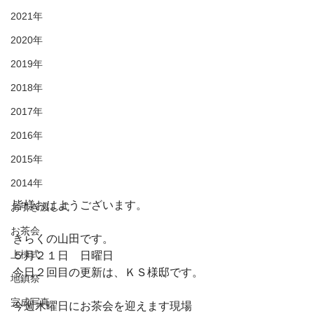
2021年
2020年
2019年
2018年
2017年
2016年
2015年
2014年
皆様おはようございます。
お引き渡し式
お茶会
きらくの山田です。
上棟式
５月２１日　日曜日
今日２回目の更新は、ＫＳ様邸です。
地鎮祭
完成写真
今週木曜日にお茶会を迎えます現場