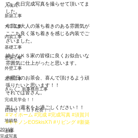
で、先日完成写真を撮らせて頂いてま
入魂式
した。
新築工事
今回は大人の落ち着きのある雰囲気が
大工工事
ここち良く落ち着きを感じる内装でご
内装工事
ざいました。
基礎工事
紳士なＫＳ家の皆様に良くお似合いな
塗装工事
雰囲気に仕上がったと思います。
外壁工事
木曜日のお茶会、喜んで頂けるよう頑
左官工事
張りたいと思います！！
きらく 新事務所工事
それでは皆さん。
完成見学会！！
楽しい週末をお過ごしください！！
目指せ！！ロト社長！！
#マイホーム
#完成
#完成写真
#須賀川
地鎮祭
#キャノンEOSkisX7i
#リビング
#新築
2016年
上棟
完成写真