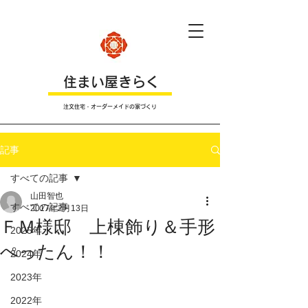
​住まい屋きらく
注文住宅・オーダーメイドの家づくり
記事
すべての記事
山田智也
すべての記事
2017年2月13日
ＦＭ様邸 上棟飾り＆手形
2025年
ぺったん！！
2024年
2023年
2022年