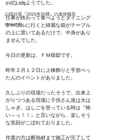
べていたようでした。
２０２６年
山田社長『2026年目標』の進捗報告
仕事が終わって食べようとダイニング
売地情報
テーブルに行くと綺麗な箱がテーブル
の上に置いてあるだけで、中身があり
ませんでした。
今日の更新は、ＦＭ様邸です。
昨年２月１２日に上棟飾りと手形ぺっ
たんのイベントがありました。
久しぶりの現場だったそうで、出来上
がりつつある現場に子供さん達は大は
しゃぎ。はしごを登っている時は『怖
い～っ！！』と言いながら、楽しそう
な笑顔がこぼれておりました。
作業の方は断熱材まで施工が完了して