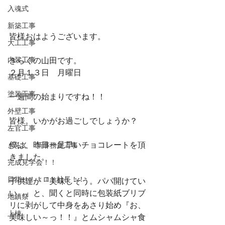
入魂式
新築工事
皆様おはようございます。
大工工事
内装工事
きらくの山田です。
２月１３日　月曜日
基礎工事
塗装工事
一週間の始まりですね！！
外壁工事
皆様。いかがお過ごしでしょうか？
左官工事
僕は、昨日一足早いチョコレートを頂
きらく 新事務所工事
きました。
完成見学会！！
目指せ！！ロト社長！！
子供達が『美味しそう。パパ開けてい
い。』と、聞くと同時に包装紙ブリブ
地鎮祭
リに剥がして中身をあさり始め『お、
上棟
美味しい～っ！！』とムシャムシャ食