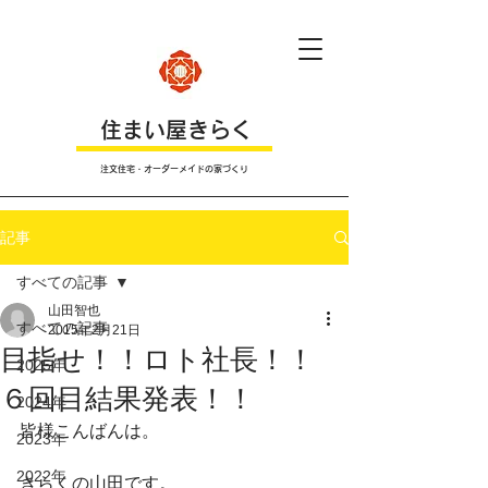
​住まい屋きらく
注文住宅・オーダーメイドの家づくり
記事
すべての記事
山田智也
すべての記事
2015年2月21日
目指せ！！ロト社長！！
2025年
６回目結果発表！！
2024年
皆様こんばんは。
2023年
2022年
きらくの山田です。