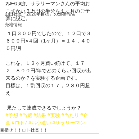
２０２６年
ルールは、サラリーマンさんの平均お
こずかい３万円の半分を１ヶ月のご予
山田社長『2026年目標』の進捗報告
算に設定。
売地情報
 １口３００円でしたので、１２口で３
６００円×４回（1ヶ月）＝１４，４０
０円/月
これを、１２ヶ月買い続けて、１７
２，８００円/年でどのくらい回収が出
来るのか？を実験する企画です。
目標は、１割回収の１７，２８０円超
え！！
 果たして達成できるでしょうか？
#予想
#当選
#結果
#実験
#当たり
#企
画
#ロト7
#お小遣い
#サラリーマン
目指せ！！ロト社長！！