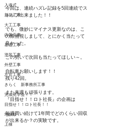
入魂式
今回は、連続ハズレ記録を5回連続でス
新築工事
トップ出来ました！！
大工工事
でも、微妙にマイナス更新なのは、こ
内装工事
の際無視しまして、とにかく当たって
良かった。
基礎工事
塗装工事
この勢いで次回も当たってほしい～。
外壁工事
自転車お願いします！！
左官工事
残り42回。
きらく 新事務所工事
また来週も頑張ります。
完成見学会！！
『目指せ！！ロト社長』の企画は
目指せ！！ロト社長！！
毎週買い続けて1年間でどのくらい回収
地鎮祭
が出来るか？の実験です。
上棟