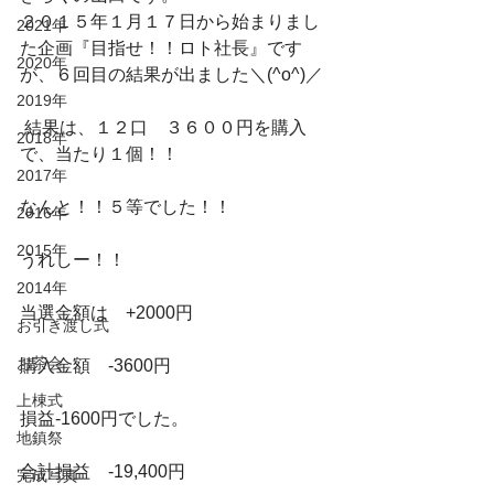
２０１５年１月１７日から始まりまし
2021年
た企画『目指せ！！ロト社長』です
2020年
が、６回目の結果が出ました＼(^o^)／
2019年
 結果は、１２口　３６００円を購入
2018年
で、当たり１個！！
2017年
なんと！！５等でした！！
2016年
2015年
うれしー！！
2014年
当選金額は　+2000円
お引き渡し式
お茶会
購入金額　-3600円
上棟式
損益-1600円でした。
地鎮祭
合計損益　-19,400円
完成写真