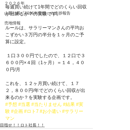
２０２６年
毎週買い続けて1年間でどのくらい回収
山田社長『2026年目標』の進捗報告
が出来るか？の実験です。
売地情報
ルールは、サラリーマンさんの平均お
こずかい３万円の半分を１ヶ月のご予
算に設定。
 １口３００円でしたので、１２口で３
６００円×４回（1ヶ月）＝１４，４０
０円/月
これを、１２ヶ月買い続けて、１７
２，８００円/年でどのくらい回収が出
来るのか？を実験する企画です。
#予想
#当選
#当たりません
#結果
#実
験
#企画
#ロト7
#お小遣い
#サラリー
マン
目指せ！！ロト社長！！