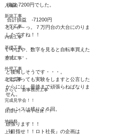
 損益-7200円でした。
入魂式
新築工事
 合計損益　-71200円
大工工事
どひゃ～っ。７万円台の大台にのりま
したですね！！
内装工事
基礎工事
いやはや、数字を見ると自転車買えた
かも・・。
塗装工事
外壁工事
と後悔しそうです・・・。
左官工事
とは言っても実験をしますと公言した
からには、最後まで頑張らねばなりま
きらく 新事務所工事
せん。
完成見学会！！
チャンスは残り２６回。
目指せ！！ロト社長！！
地鎮祭
頑張ります！！
『目指せ！！ロト社長』の企画は
上棟