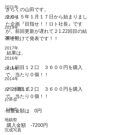
2021年
きらくの山田です。
２０１５年１月１７日から始まりまし
2020年
た企画『目指せ！！ロト社長』です
2019年
が、前回更新が遅れて２1.22回目の結
2018年
果を続けて発表です！！
2017年
 結果は、
2016年
２１回目１２口　３６００円を購入
2015年
で、当たり０個！！
2014年
お引き渡し式
２２回目１２口　３６００円を購入
で、当たり０個！！
お茶会
上棟式
当選金額は　0円
地鎮祭
 購入金額　-7200円
完成写真