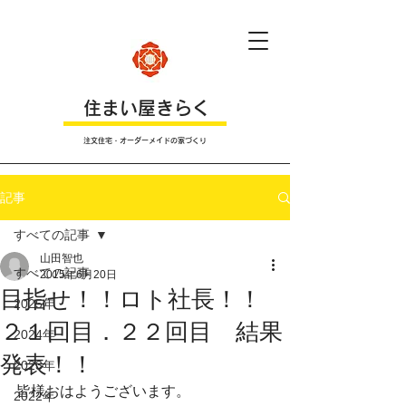
​住まい屋きらく
注文住宅・オーダーメイドの家づくり
記事
すべての記事
山田智也
すべての記事
2015年6月20日
目指せ！！ロト社長！！
2025年
２１回目．２２回目 結果
2024年
発表！！
2023年
皆様おはようございます。
2022年