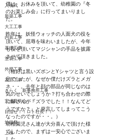
僕は、お休みを頂いて、幼稚園の『冬
入魂式
のお楽しみ会』に行ってまいりまし
新築工事
た。
大工工事
昨年は、妖怪ウォッチの人面犬の役を
内装工事
頂いて、屈辱を味わいましたが、今年
基礎工事
も役を頂いてマジシャンの手品を披露
させて頂きました。
塗装工事
外壁工事
（格好は黒いズボンとYシャツと言う設
定でしたが、なぜか僕だけズラとメガ
左官工事
ネ・・。去年と顔の部品が同じなのは
きらく 新事務所工事
気のせいでしょうか？打ち合わせの際
完成見学会！！
に嫁さんが『ズラでした！！なんてど
うですか？』と発言してしまってこう
目指せ！！ロト社長！！
なったのですが・・。）
地鎮祭
幼稚園児さん達が大分喜んで頂けた様
でしたので、まずは一安心でございま
上棟
した。