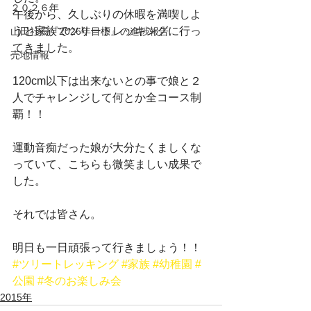
２０２６年
午後から、久しぶりの休暇を満喫しよ
うと家族でツリートレッキングに行っ
山田社長『2026年目標』の進捗報告
てきました。
売地情報
120cm以下は出来ないとの事で娘と２
人でチャレンジして何とか全コース制
覇！！
運動音痴だった娘が大分たくましくな
っていて、こちらも微笑ましい成果で
した。
それでは皆さん。
明日も一日頑張って行きましょう！！
#ツリートレッキング
#家族
#幼稚園
#
公園
#冬のお楽しみ会
2015年