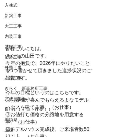
入魂式
新築工事
大工工事
内装工事
基礎工事
皆様こんにちは。
きらくの山田です。
塗装工事
今年の抱負で、2026年にやりたいこと
外壁工事
を5つ書かせて頂きました進捗状況のご
報告です。
左官工事
きらく 新事務所工事
今年の目標というのはこちらです。
完成見学会！！
①お客様が喜んでもらえるよなモデル
ハウスを建てる事。（お仕事）
目指せ！！ロト社長！！
②お値打ち価格の分譲地を用意する
地鎮祭
事。（お仕事）
③モデルハウス完成後、ご来場者数50
上棟
組以上。（お仕事）