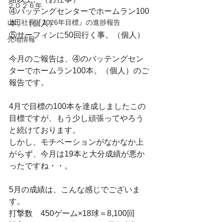
２０２６年
④バッテングセンターでホームラン100
山田社長『2026年目標』の進捗報告
本。（個人）
⑤サーフィンに50回行く事。（個人）
売地情報
今月のご報告は、④のバッテングセン
ターでホームラン100本。（個人）のご
報告です。
4月で目標の100本を達成しましたこの
目標ですが、もう少し頑張ってやろう
と続けております。
しかし、モチベーションがなかなか上
がらず、今月は19本と大分成績が悪か
ったですね・・。
5月の成績は、こんな感じでございま
す。
打撃数　450ゲーム×18球＝8,100回