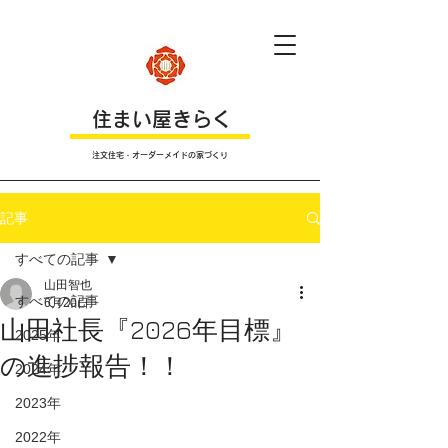
​住まい屋きらく
注文住宅・オーダーメイドの家づくり
記事
すべての記事
山田智也
すべての記事
6月20日
山田社長『2026年目標』
2025年
の進捗報告！！
2024年
2023年
2022年