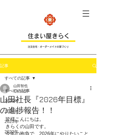
​住まい屋きらく
注文住宅・オーダーメイドの家づくり
記事
すべての記事
山田智也
すべての記事
6月17日
山田社長『2026年目標』
2025年
の進捗報告！！
2024年
皆様こんにちは。
2023年
きらくの山田です。
2022年
今年の抱負で、2026年にやりたいこと