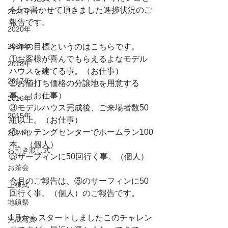
を5つ書かせて頂きました進捗状況のご
2021年
報告です。
2020年
2019年
今年の目標というのはこちらです。
①お客様が喜んでもらえるよなモデル
2018年
ハウスを建てる事。（お仕事）
2017年
②お値打ち価格の分譲地を用意する
事。（お仕事）
2016年
③モデルハウス完成後、ご来場者数50
2015年
組以上。（お仕事）
④バッテングセンターでホームラン100
2014年
本。（個人）
お引き渡し式
⑤サーフィンに50回行く事。（個人）
お茶会
今月のご報告は、⑤のサーフィンに50
上棟式
回行く事。（個人）のご報告です。
地鎮祭
1月からスタートしましたこのチャレン
完成写真