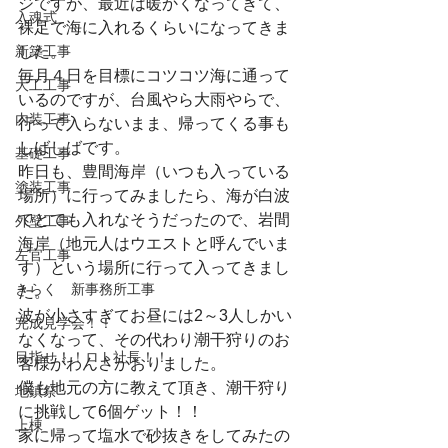
ジですが、最近は暖かくなってきて、
入魂式
裸足で海に入れるくらいになってきま
新築工事
した。
毎月４日を目標にコツコツ海に通って
大工工事
いるのですが、台風やら大雨やらで、
内装工事
行って入らないまま、帰ってくる事も
しばしばです。
基礎工事
昨日も、豊間海岸（いつも入っている
塗装工事
場所）に行ってみましたら、海が白波
でとても入れなそうだったので、岩間
外壁工事
海岸（地元人はウエストと呼んでいま
左官工事
す）という場所に行って入ってきまし
きらく 新事務所工事
た。
波が小さすぎてお昼には2～3人しかい
完成見学会！！
なくなって、その代わり潮干狩りのお
目指せ！！ロト社長！！
客様がわんさかおりました。
僕も地元の方に教えて頂き、潮干狩り
地鎮祭
に挑戦して6個ゲット！！
上棟
家に帰って塩水で砂抜きをしてみたの