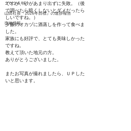
２０２６年
ですが、砂があまり出ずに失敗。（後
で調べたら暗くしないとダメだったら
山田社長『2026年目標』の進捗報告
しいですね。）
売地情報
夕飯のオカヅに酒蒸しを作って食べま
した。
家族にも好評で、とても美味しかった
ですね。
教えて頂いた地元の方。
ありがとうございました。
またお写真が撮れましたら、ＵＰした
いと思います。