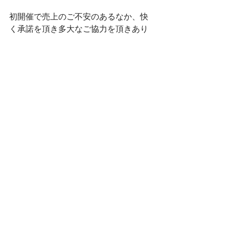
初開催で売上のご不安のあるなか、快
く承諾を頂き多大なご協力を頂きあり
がとうございました。
微力ではございますが、皆様の御紹介
をきらくの広報誌（11000部発行）に
乗せさせて頂きました。
また、ご一緒にお仕事をさせて頂く際
は、どうぞ、宜しくお願い致します。
それでは、皆さん。
楽しい休日をお過ごし下さい。
#グランパーク
#ランチ
#親子
#英語
#
アスレチック
#芝生
#丸太
#食事
#コス
プレ
#釈迦堂川
#halloween
#そり滑り
#花火大会
#ハロウィーン
#勉強