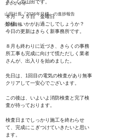
きらくの山田です。
２０２６年
山田社長『2026年目標』の進捗報告
８月　２５日　金曜日
皆様。いかがお過ごしでしょうか？
売地情報
今日の更新はきらく新事務所です。
８月も終わりに近づき、きらくの事務
所工事も完成に向けて慌ただしく業者
さんが、出入りを始めました。
先日は、1回目の電気の検査があり無事
クリアして一安心でございます。
この後は、いよいよ消防検査と完了検
査が待っております。
検査日までしっかり施工を終わらせ
て、完成にこぎつけていきたいと思い
ます。