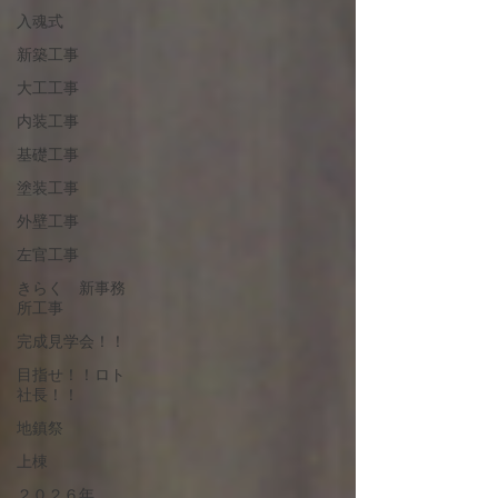
入魂式
新築工事
大工工事
内装工事
基礎工事
塗装工事
外壁工事
左官工事
きらく 新事務
所工事
完成見学会！！
目指せ！！ロト
社長！！
地鎮祭
上棟
２０２６年